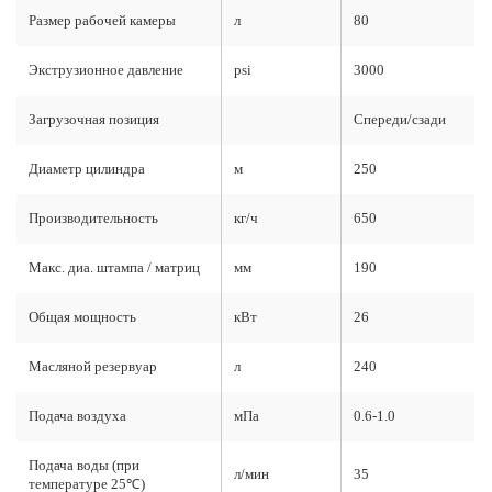
Размер рабочей камеры
л
80
Экструзионное давление
psi
3000
Загрузочная позиция
Спереди/сзади
Диаметр цилиндра
м
250
Производительность
кг/ч
650
Макс. диа. штампа / матриц
мм
190
Общая мощность
кВт
26
Масляной резервуар
л
240
Подача воздуха
мПа
0.6-1.0
Подача воды (при
л/мин
35
температуре 25℃)