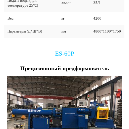
Подача воды (при
л/мин
35Л
температуре 25℃)
Вес
кг
4200
Параметры (Д*Ш*В)
мм
4800°1100*1750
ES-60P
Прецизионный предформователь