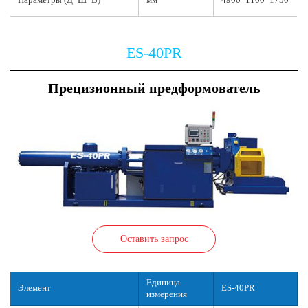
ES-40PR
Прецизионный предформователь
Оставить запрос
Единица
Элемент
ES-40PR
измерения