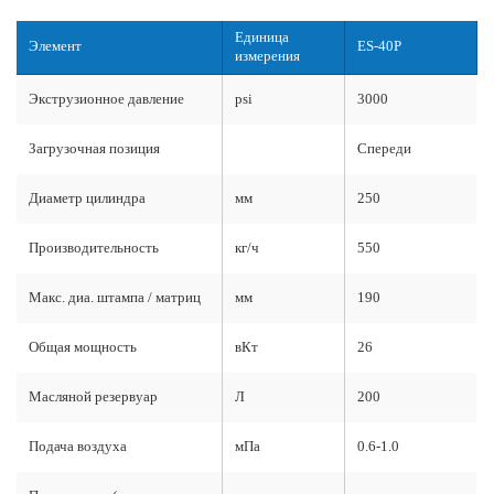
Единица
Элемент
ES-40P
измерения
Экструзионное давление
psi
3000
Загрузочная позиция
Спереди
Диаметр цилиндра
мм
250
Производительность
кг/ч
550
Макс. диа. штампа / матриц
мм
190
Общая мощность
вКт
26
Масляной резервуар
Л
200
Подача воздуха
мПа
0.6-1.0