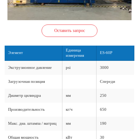
Оставить запрос
Единица
Элемент
ES-60P
измерения
Экструзионное давление
psi
3000
Загрузочная позиция
Спереди
Диаметр цилиндра
мм
250
Производительность
кг/ч
650
Макс. диа. штампа / матриц
мм
190
Общая мощность
кВт
30