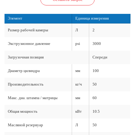
Элемент
Единица измерения
Размер рабочей камеры
Л
2
Экструзионное давление
psi
3000
Загрузочная позиция
Спереди
Диаметр цилиндра
мм
100
Производительность
кг/ч
50
Макс. диа. штампа / матрицы
мм
60
Общая мощность
кВт
10.5
Масляной резервуар
Л
50