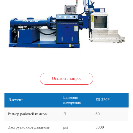
Оставить запрос
Единица
Элемент
ES-320P
измерения
Размер рабочей камеры
Л
60
Экструзионное давление
psi
3000