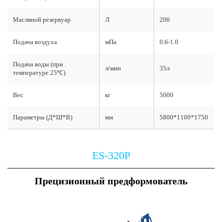
Масляной резервуар
Л
200
Подача воздуха
мПа
0.6-1.0
Подача воды (при
л/мин
35л
температуре 25℃)
Вес
кг
5000
Параметры (Д*Ш*В)
мм
5800*1100*1750
ES-320P
Прецизионный предформователь