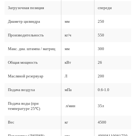
Загрузочная позиция
спереди
Диаметр цилиндра
мм
250
Производительность
кг/ч
550
Макс. диа. штампа / матриц
мм
300
Общая мощность
кВт
26
Масляной резервуар
Л
200
Подача воздуха
мПа
0.6-1.0
Подача воды (при
л/мин
35л
температуре 25℃)
Вес
кг
4500
Параметры (Д*Ш*В)
мм
4900*1100*1750