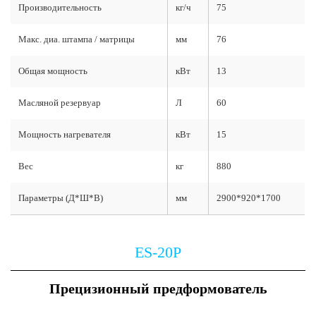
Производительность
кг/ч
75
Макс. диа. штампа / матрицы
мм
76
Общая мощность
кВт
13
Масляной резервуар
Л
60
Мощность нагревателя
кВт
15
Вес
кг
880
Параметры (Д*Ш*В)
мм
2900*920*1700
ES-20P
Прецизионный предформователь