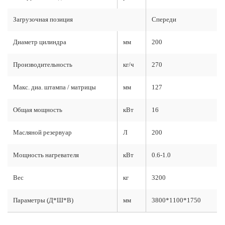
Загрузочная позиция
Спереди
Диаметр цилиндра
мм
200
Производительность
кг/ч
270
Макс. диа. штампа / матрицы
мм
127
Общая мощность
кВт
16
Масляной резервуар
Л
200
Мощность нагревателя
кВт
0.6-1.0
Вес
кг
3200
Параметры (Д*Ш*В)
мм
3800*1100*1750