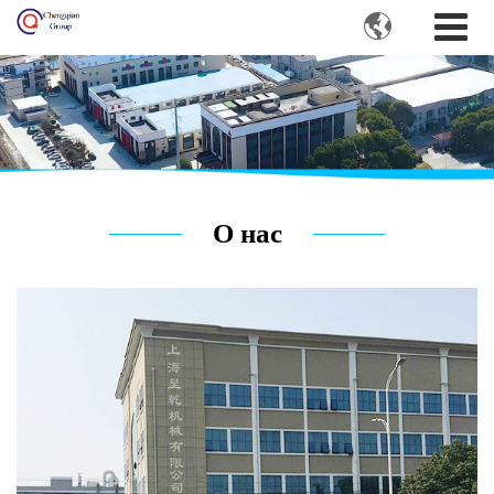

О нас